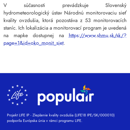
V súčasnosti prevádzkuje Slovenský
hydrometeorologický ústav Národnú monitorovaciu sieť
kvality ovzdušia, ktorá pozostáva z 53 monitorovacích
staníc. Ich lokalizácia a monitorovací program je uvedená
na mapke dostupnej na
https://www.shmu.sk/sk/?
page=1&id=oko_monit_siet
.
Projekt LIFE IP - Zlepšenie kvality ovzdušia (LIFE18 IPE/SK/000010)
podporila Európska únia v rámci programu LIFE.