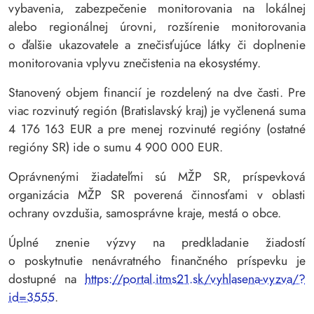
vybavenia, zabezpečenie monitorovania na lokálnej
alebo regionálnej úrovni, rozšírenie monitorovania
o ďalšie ukazovatele a znečisťujúce látky či doplnenie
monitorovania vplyvu znečistenia na ekosystémy.
Stanovený objem financií je rozdelený na dve časti. Pre
viac rozvinutý región (Bratislavský kraj) je vyčlenená suma
4 176 163 EUR a pre menej rozvinuté regióny (ostatné
regióny SR) ide o sumu 4 900 000 EUR.
Oprávnenými žiadateľmi sú MŽP SR, príspevková
organizácia MŽP SR poverená činnosťami v oblasti
ochrany ovzdušia, samosprávne kraje, mestá o obce.
Úplné znenie výzvy na predkladanie žiadostí
o poskytnutie nenávratného finančného príspevku je
dostupné na
https://portal.itms21.sk/vyhlasena-vyzva/?
id=3555
.