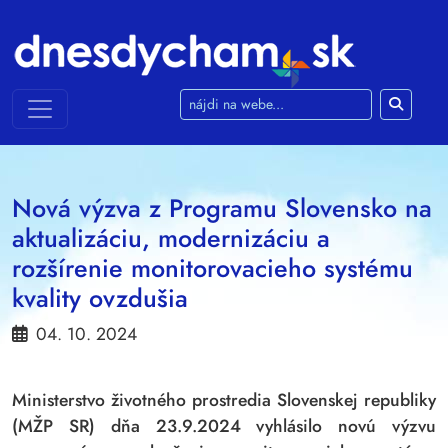
Používame cookies
Táto webová lokalita používa súbory cookie a
iné technológie sledovania na zlepšenie vášho
zážitku z prehliadania na nasledujúce účely:
na umožnenie základnej funkčnosti webovej
Nová výzva z Programu Slovensko na
stránky
,
pre lepší zážitok na webe
,
na meranie
aktualizáciu, modernizáciu a
vášho záujmu o naše produkty a služby a na
prispôsobenie marketingových interakcií
,
na
rozšírenie monitorovacieho systému
zobrazovanie reklám ktoré sú pre vás
kvality ovzdušia
relevantnejšie
.
04. 10. 2024
Súhlasím
Ministerstvo životného prostredia Slovenskej republiky
Odmietam
(MŽP SR) dňa 23.9.2024 vyhlásilo novú výzvu
Zmeniť moje nastavenia