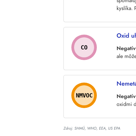
spomaľuj
kyslíka.
Oxid u
CO
Negatív
ale môže
Nemetá
NMVOC
Negatív
oxidmi d
Zdroj: SHMÚ, WHO, EEA, US EPA