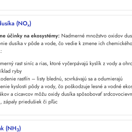
dusíka (NO
)
x
ne účinky na ekosystémy:
Nadmerné množstvo oxidov dusí
ie dusíka v pôde a vode, čo vedie k zmene ich chemického
:
erný rast siníc a rias, ktoré vyčerpávajú kyslík z vody a ohr
íklad ryby
odenie rastlín – listy blednú, scvrkávajú sa a odumierajú
enie kyslosti pôdy a vody, čo poškodzuje lesné a vodné eko
ákov a cicavcov môžu oxidy dusíka spôsobovať srdcovociev
u, zápaly priedušiek či pľúc
ak (NH
)
3