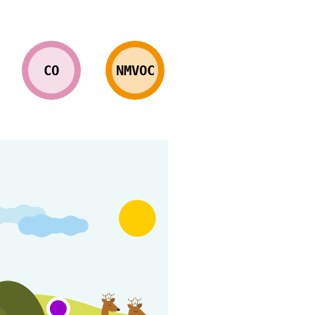
CO
NMVOC