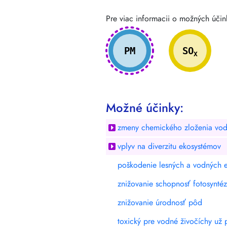
Pre viac informacii o možných účink
PM
SO
X
Možné účinky:
zmeny chemického zloženia vody 
vplyv na diverzitu ekosystémov
poškodenie lesných a vodných 
znižovanie schopnosť fotosynté
znižovanie úrodnosť pôd
toxický pre vodné živočíchy už 