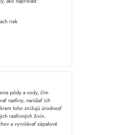
y, ako napríklad:
ach riek
enie pôdy a vody, čím
ť rastliny, narúšať ich
Okrem toho znižujú úrodnosť
ch rastlinných živín.
chov a vyvolávať zápalové