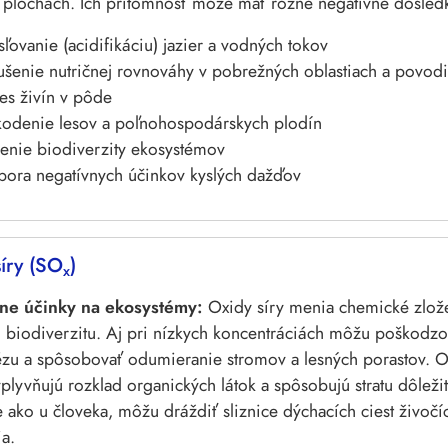
plochách. Ich prítomnosť môže mať rôzne negatívne dôsledk
ľovanie (acidifikáciu) jazier a vodných tokov
šenie nutričnej rovnováhy v pobrežných oblastiach a povodi
es živín v pôde
kodenie lesov a poľnohospodárskych plodín
enie biodiverzity ekosystémov
ora negatívnych účinkov kyslých dažďov
íry (SO
)
x
ne účinky na ekosystémy:
Oxidy síry menia chemické zlož
 biodiverzitu. Aj pri nízkych koncentráciách môžu poškodzova
ézu a spôsobovať odumieranie stromov a lesných porastov. 
plyvňujú rozklad organických látok a spôsobujú stratu dôležitý
ako u človeka, môžu dráždiť sliznice dýchacích ciest živočí
a.