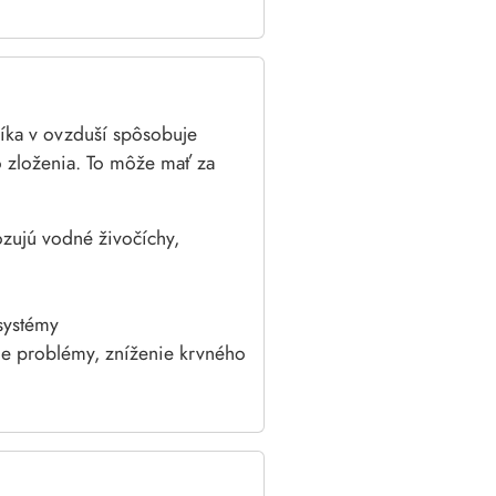
ka v ovzduší spôsobuje
 zloženia. To môže mať za
ozujú vodné živočíchy,
systémy
ne problémy, zníženie krvného