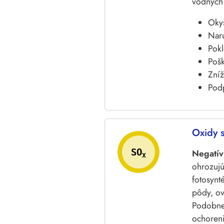
vodných 
Okys
Naru
Pokl
Poš
Zníž
Podp
Oxidy s
SO
Negatív
X
ohrozujú
fotosynt
pôdy, ov
Podobne 
ochoreni