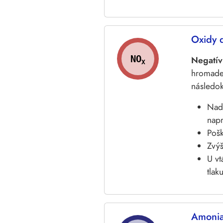
Oxidy 
NO
Negatív
X
hromaden
následok
Nadm
napr
Pošk
Zvýš
U vt
tlak
Amoni