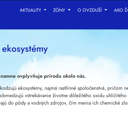
AKTUALITY
ZÓNY
O OVZDUŠÍ
AKO Ď
chnológie sledovania na zlepšenie vášho zážitku z prehliad
be
,
na meranie vášho záujmu o naše produkty a služby a na
 ekosystémy
znamne ovplyvňuje prírodu okolo nás.
škodzujú ekosystémy, najmä rastlinné spoločenstvá, pričom ne
 obmedzujú vstrebávanie životne dôležitého oxidu uhličitého
vajú do pôdy a vodných zdrojov, čím menia ich chemické zlo