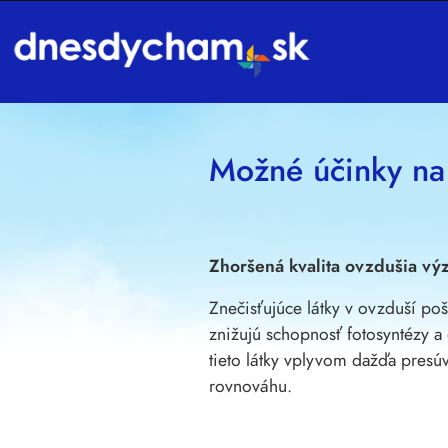
Používame cookies
Táto webová lokalita používa súbory cookie a iné te
funkčnosti webovej stránky
,
pre lepší zážitok na we
Možné účinky na
zobrazovanie reklám ktoré sú pre vás relevantnejšie
.
Súhlasím
Odmietam
Zmeniť moje nastavenia
Zhoršená kvalita ovzdušia vý
Znečisťujúce látky v ovzduší po
znižujú schopnosť fotosyntézy a
tieto látky vplyvom dažďa presú
rovnováhu.