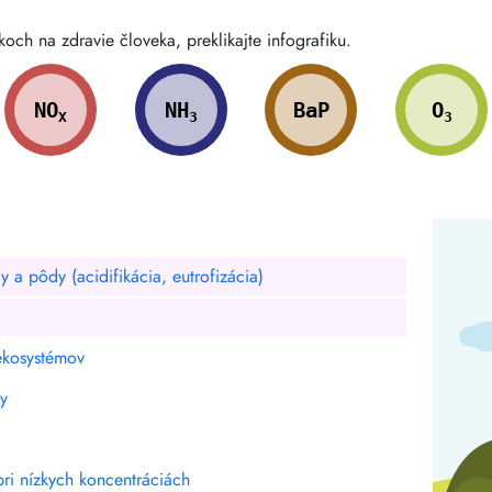
och na zdravie človeka, preklikajte infografiku.
NO
NH
BaP
O
X
3
3
a pôdy (acidifikácia, eutrofizácia)
ekosystémov
zy
pri nízkych koncentráciách