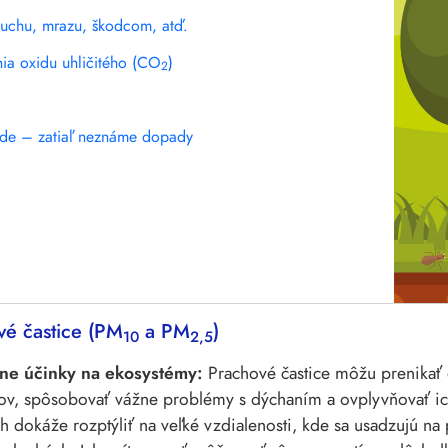
i suchu, mrazu, škodcom, atď.
nia oxidu uhličitého (CO
)
2
de – zatiaľ neznáme dopady
vé častice (PM
a PM
)
10
2,5
ne účinky na ekosystémy:
Prachové častice môžu prenikať
ov, spôsobovať vážne problémy s dýchaním a ovplyvňovať ic
ch dokáže rozptýliť na veľké vzdialenosti, kde sa usadzujú n