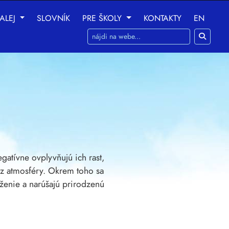
ALEJ
SLOVNÍK
PRE ŠKOLY
KONTAKTY
EN
ania na nasledujúce účely:
na umožnenie základnej
 prispôsobenie marketingových interakcií
,
na
gatívne ovplyvňujú ich rast,
 z atmosféry. Okrem toho sa
ženie a narúšajú prirodzenú