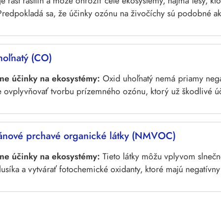
e rast rastlín a môže ohroziť celé ekosystémy, najmä lesy, kt
 Predpokladá sa, že účinky ozónu na živočíchy sú podobné ak
hoľnatý (CO)
ne účinky na ekosystémy:
Oxid uhoľnatý nemá priamy nega
 ovplyvňovať tvorbu prízemného ozónu, ktorý už škodlivé ú
nové prchavé organické látky (NMVOC)
ne účinky na ekosystémy:
Tieto látky môžu vplyvom slnečn
usíka a vytvárať fotochemické oxidanty, ktoré majú negatívny v