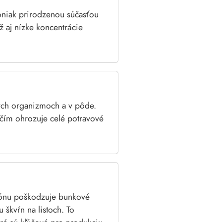
oniak prirodzenou súčasťou
ž aj nízke koncentrácie
ých organizmoch a v pôde.
, čím ohrozuje celé potravové
ónu poškodzuje bunkové
 škvŕn na listoch. To