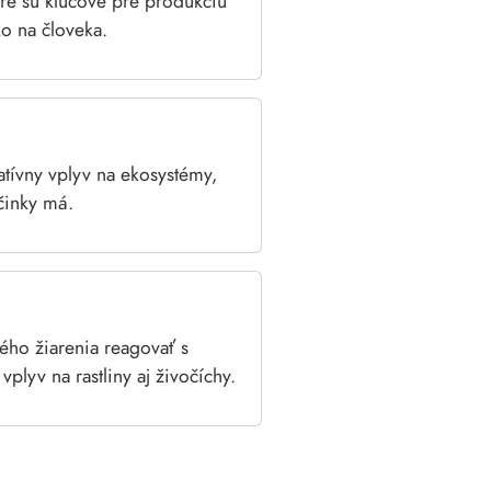
oré sú kľúčové pre produkciu
o na človeka.
tívny vplyv na ekosystémy,
činky má.
ého žiarenia reagovať s
plyv na rastliny aj živočíchy.