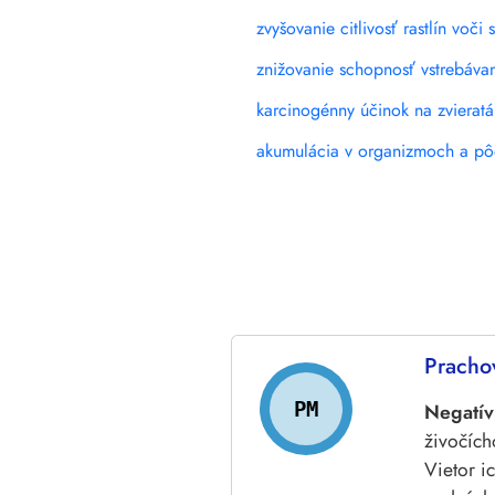
zvyšovanie citlivosť rastlín voč
znižovanie schopnosť vstrebáva
karcinogénny účinok na zvieratá
akumulácia v organizmoch a pô
Pracho
PM
Negatív
živočích
Vietor i