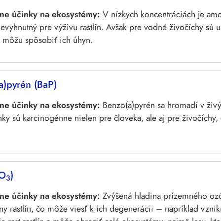
ne účinky na ekosystémy:
V nízkych koncentráciách je am
evyhnutný pre výživu rastlín. Avšak pre vodné živočíchy sú u
a môžu spôsobiť ich úhyn.
a)pyrén (BaP)
ne účinky na ekosystémy:
Benzo(a)pyrén sa hromadí v živ
nky sú karcinogénne nielen pre človeka, ale aj pre živočíchy
(O
)
3
ne účinky na ekosystémy:
Zvýšená hladina prízemného oz
 rastlín, čo môže viesť k ich degenerácii – napríklad vzniku