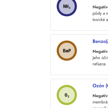
NH
Negatív
3
pôdy a n
toxické 
Benzo(
BaP
Negatív
Jeho úči
reťazce.
Ozón 
O
Negatív
3
membrány