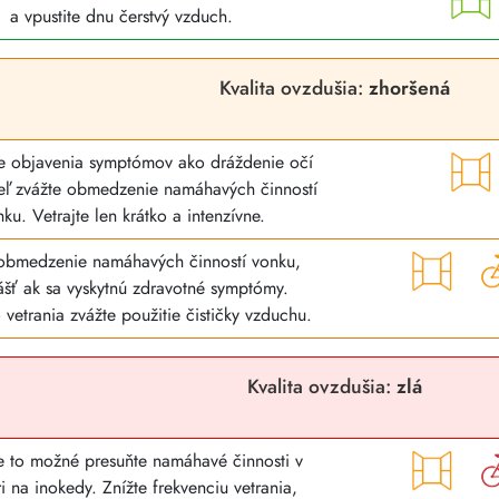
a vpustite dnu čerstvý vzduch.
Kvalita ovzdušia:
zhoršená
e objavenia symptómov ako dráždenie očí
eľ zvážte obmedzenie namáhavých činností
ku. Vetrajte len krátko a intenzívne.
obmedzenie namáhavých činností vonku,
ášť ak sa vyskytnú zdravotné symptómy.
vetrania zvážte použitie čističky vzduchu.
Kvalita ovzdušia:
zlá
je to možné presuňte namáhavé činnosti v
ri na inokedy. Znížte frekvenciu vetrania,