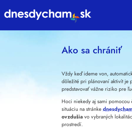
Používame cookies
Táto webová lokalita používa súbory cookie a iné te
funkčnosti webovej stránky
,
pre lepší zážitok na we
Ako sa chrániť
zobrazovanie reklám ktoré sú pre vás relevantnejšie
.
Súhlasím
Odmietam
Zmeniť moje nastavenia
Vždy keď ideme von, automatick
dôležité pri plánovaní aktivít je
predstavovať vážne riziko pre ľ
Hoci niekedy aj sami pomocou čuc
situáciu na stránke
dnesdycham
ovzdušia
vo vybraných lokalitá
prostredí.