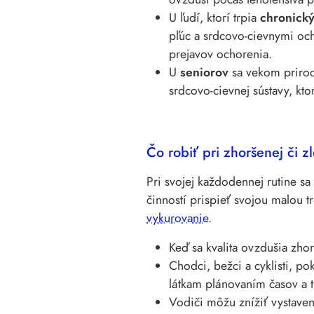
U ľudí, ktorí trpia
chronick
pľúc a srdcovo-cievnymi och
prejavov ochorenia.
U
seniorov
sa vekom prirod
srdcovo-cievnej sústavy, kt
Čo robiť pri zhoršenej či zl
Pri svojej každodennej rutine 
činností prispieť svojou malou t
vykurovanie
.
Keď sa kvalita ovzdušia zho
Chodci, bežci a cyklisti, po
látkam plánovaním časov a t
Vodiči môžu znížiť vystaven