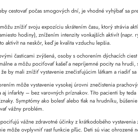
eby cestovať počas smogových dní, je vhodné vyhýbať sa pr
 môžu znížiť svoju expozíciu skrátením času, ktorý strávia ak
iesto hodiny), znížením intenzity vonkajších aktivít (napr.
 aktivít na neskôr, keď je kvalita vzduchu lepšia.
hovými časticami zvýšená, osoby s ochorením dýchacích cies
álne a môžu pociťovať kašeľ a nepríjemné pocity na hrudi, 
 že by mali znížiť vystavenie znečisťujúcim látkam a riadiť s
ením môže vystavenie vysokej úrovni znečistenia prachovým
j infarkty – bez varovných príznakov. Títo pacienti by teda
íznaky. Symptómy ako bolesť alebo tlak na hrudníku, búšenie
vať vážny problém.
nepociťujú vážne zdravotné účinky z krátkodobého vystavenia
ie môže ovplyvniť rast funkcie pľúc. Deti sú viac ohrozené n