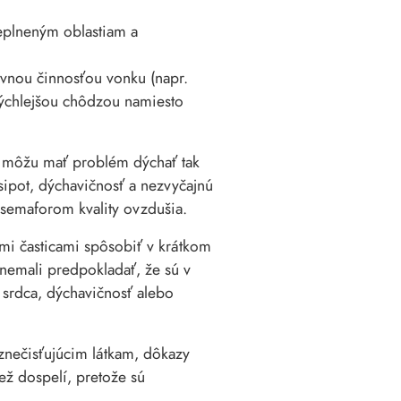
eplneným oblastiam a
tívnou činnosťou vonku (napr.
 rýchlejšou chôdzou namiesto
t môžu mať problém dýchať tak
sipot, dýchavičnosť a nezvyčajnú
a semaforom kvality ovzdušia.
i časticami spôsobiť v krátkom
 nemali predpokladať, že sú v
 srdca, dýchavičnosť alebo
 znečisťujúcim látkam, dôkazy
ež dospelí, pretože sú