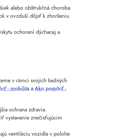
ušiek alebo obštrukčná choroba
ok v ovzduší dôjsť k zhoršeniu
skytu ochorení dýchacej a
žeme v rámci svojich bežných
ť - mobilita
a
Ako pomôcť -
ejšia ochrana zdravia.
žiť vystavenie znečisťujúcim
ajú ventiláciu vozidla v polohe