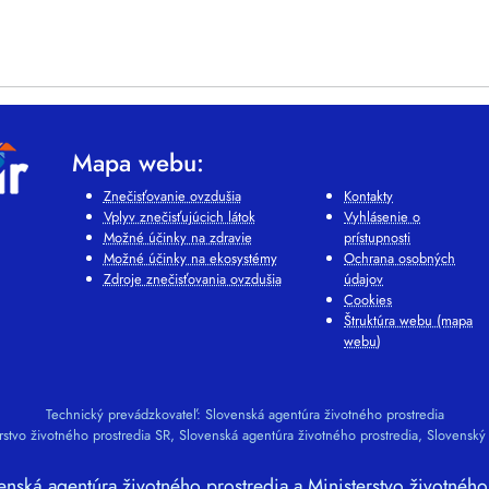
Mapa webu:
Znečisťovanie ovzdušia
Kontakty
Vplyv znečisťujúcich látok
Vyhlásenie o
Možné účinky na zdravie
prístupnosti
Možné účinky na ekosystémy
Ochrana osobných
Zdroje znečisťovania ovzdušia
údajov
Cookies
Štruktúra webu (mapa
webu)
Technický prevádzkovateľ: Slovenská agentúra životného prostredia
rstvo životného prostredia SR, Slovenská agentúra životného prostredia, Slovenský
ská agentúra životného prostredia a Ministerstvo životného