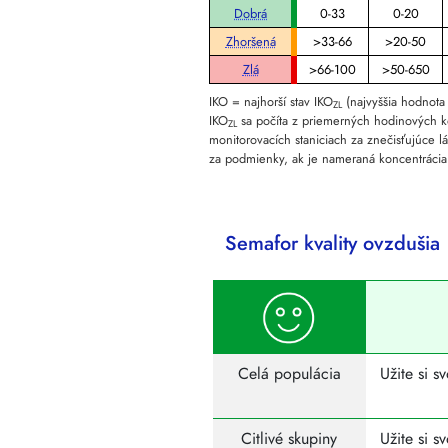
Dobrá
0-33
0-20
Zhoršená
>33-66
>20-50
Zlá
>66-100
>50-650
IKO = najhorší stav IKO
(najvyššia hodnota
ZL
IKO
sa počíta z priemerných hodinových k
ZL
monitorovacích staniciach za znečisťujúce lá
za podmienky, ak je nameraná koncentrácia
Semafor kvality ovzdušia
Celá populácia
Užite si s
Citlivé skupiny
Užite si s