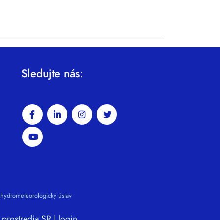
Sledujte nás:
 hydrometeorologický ústav
 prostredia SR |
login