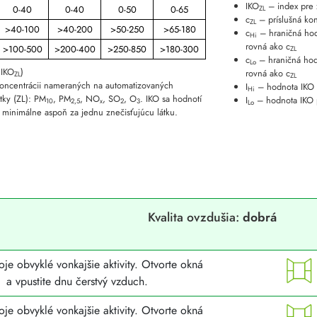
IKO
– index pre 
0-40
0-40
0-50
0-65
ZL
c
– príslušná kon
ZL
>40-100
>40-200
>50-250
>65-180
c
– hraničná hodn
Hi
rovná ako c
>100-500
>200-400
>250-850
>180-300
ZL
c
– hraničná hodn
Lo
 IKO
)
rovná ako c
ZL
ZL
oncentrácii nameraných na automatizovaných
I
– hodnota IKO p
Hi
tky (ZL): PM
, PM
, NO
, SO
, O
. IKO sa hodnotí
I
– hodnota IKO p
10
2,5
x
2
3
Lo
 minimálne aspoň za jednu znečisťujúcu látku.
Kvalita ovzdušia:
dobrá
voje obvyklé vonkajšie aktivity. Otvorte okná
a vpustite dnu čerstvý vzduch.
voje obvyklé vonkajšie aktivity. Otvorte okná