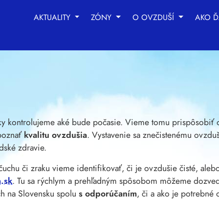
AKTUALITY
ZÓNY
O OVZDUŠÍ
AKO Ď
chnológie sledovania na zlepšenie vášho zážitku z prehliad
be
,
na meranie vášho záujmu o naše produkty a služby a na
y kontrolujeme aké bude počasie. Vieme tomu prispôsobiť ob
 poznať
kvalitu ovzdušia
. Vystavenie sa znečistenému ovzdu
udské zdravie.
hu či zraku vieme identifikovať, či je ovzdušie čisté, alebo n
.sk
. Tu sa rýchlym a prehľadným spôsobom môžeme dozvedi
ch na Slovensku spolu
s odporúčaním
, či a ako je potrebné