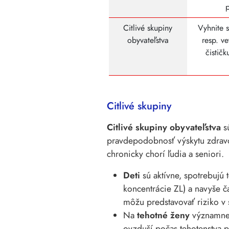
Citlivé skupiny
Vyhnite 
obyvateľstva
resp. v
čistič
Citlivé skupiny
Citlivé skupiny obyvateľstva
sú
pravdepodobnosť výskytu zdravot
chronicky chorí ľudia a seniori.
Deti
sú aktívne, spotrebujú 
koncentrácie ZL) a navyše č
môžu predstavovať riziko v 
Na
tehotné ženy
významne 
ovzduší počas tehotenstva p