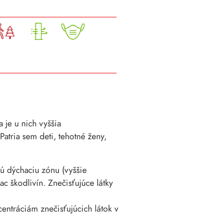
 je u nich vyššia
tria sem deti, tehotné ženy,
nú dýchaciu zónu (vyššie
c škodlivín. Znečisťujúce látky
ntráciám znečisťujúcich látok v