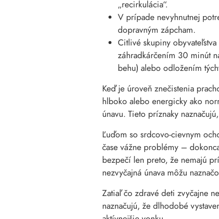
„recirkulácia“.
V prípade nevyhnutnej potr
dopravným zápcham.
Citlivé skupiny obyvateľstva
záhradkárčením 30 minút nam
behu) alebo odložením týchto
Keď je úroveň znečistenia prac
hlboko alebo energicky ako norm
únavu. Tieto príznaky naznačujú,
Ľuďom so srdcovo-cievnym ochor
čase vážne problémy – dokonca a
bezpečí len preto, že nemajú pr
nezvyčajná únava môžu naznačo
Zatiaľ čo zdravé deti zvyčajne 
naznačujú, že dlhodobé vystaven
aktívnejšie vonku.