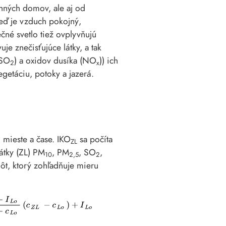
inných domov, ale aj od
keď je vzduch pokojný,
ečné svetlo tiež ovplyvňujú
e znečisťujúce látky, a tak
(SO
) a oxidov dusíka (NO
)) ich
2
x
getáciu, potoky a jazerá.
 mieste a čase. IKO
sa počíta
ZL
átky (ZL) PM
, PM
, SO
,
10
2,5
2
ôt, ktorý zohľadňuje mieru