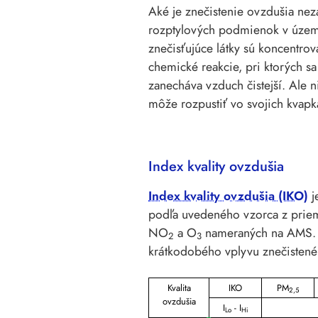
Aké je znečistenie ovzdušia nez
rozptylových podmienok v území. 
znečisťujúce látky sú koncentrov
chemické reakcie, pri ktorých s
zanecháva vzduch čistejší. Ale 
môže rozpustiť vo svojich kvapk
Index kvality ovzdušia
Index kvality ovzdušia (IKO)
j
podľa uvedeného vzorca z prieme
NO
a O
nameraných na AMS. 
2
3
krátkodobého vplyvu znečistenéh
Kvalita
IKO
PM
2,5
ovzdušia
I
- I
Lo
Hi