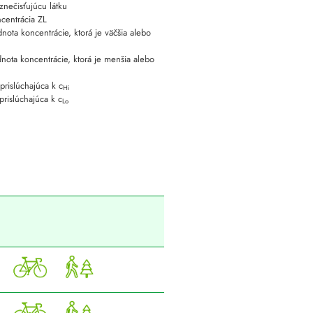
znečisťujúcu látku
centrácia ZL
ota koncentrácie, ktorá je väčšia alebo
ota koncentrácie, ktorá je menšia alebo
rislúchajúca k c
Hi
rislúchajúca k c
Lo