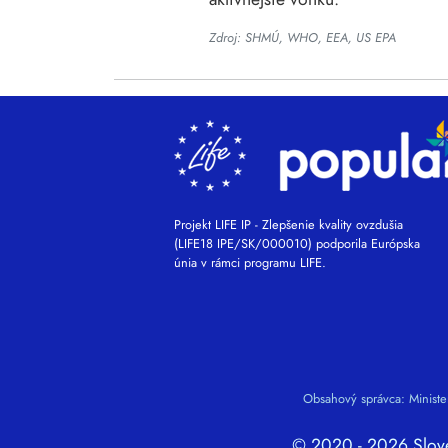
Zdroj: SHMÚ, WHO, EEA, US EPA
Projekt LIFE IP - Zlepšenie kvality ovzdušia
(LIFE18 IPE/SK/000010) podporila Európska
únia v rámci programu LIFE.
Obsahový správca: Ministe
© 2020 - 2026 Sloven