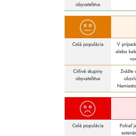
obyvateľstva
Celá populácia
V prípad
alebo kaš
von
Citlivé skupiny
Zvážte 
obyvateľstva
obzvl
Namiesto 
Celá populácia
Pokiaľ 
exterié