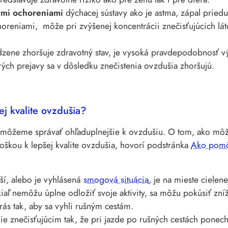
ými ochoreniami
dýchacej sústavy ako je astma, zápal pried
oreniami, môže pri zvýšenej koncentrácii znečisťujúcich lát
zene zhoršuje zdravotný stav, je vysoká pravdepodobnosť vý
orých prejavy sa v dôsledku znečistenia ovzdušia zhoršujú.
ej kvalite ovzdušia?
sa môžeme správať ohľaduplnejšie k ovzdušiu. O tom, ako mô
roškou k lepšej kvalite ovzdušia, hovorí podstránka
Ako pomôc
rší, alebo je vyhlásená
smogová situácia
, je na mieste cielen
kiaľ nemôžu úplne odložiť svoje aktivity, sa môžu pokúsiť zní
rás tak, aby sa vyhli rušným cestám.
ie znečisťujúcim tak, že pri jazde po rušných cestách ponech