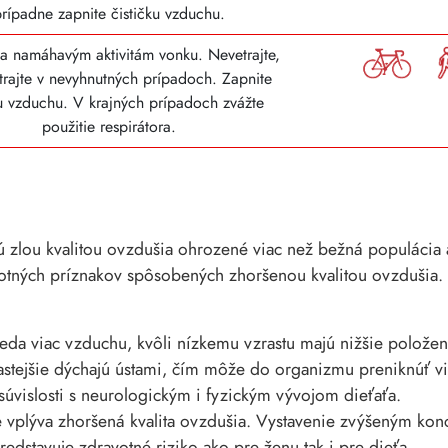
prípadne zapnite čističku vzduchu.
sa namáhavým aktivitám vonku. Nevetrajte,
etrajte v nevyhnutných prípadoch. Zapnite
ku vzduchu. V krajných prípadoch zvážte
použitie respirátora.
 zlou kvalitou ovzdušia ohrozené viac než bežná populácia a
ných príznakov spôsobených zhoršenou kvalitou ovzdušia. Pa
teda viac vzduchu, kvôli nízkemu vzrastu majú nižšie polože
astejšie dýchajú ústami, čím môže do organizmu preniknúť via
súvislosti s neurologickým i fyzickým vývojom dieťaťa.
vplýva zhoršená kvalita ovzdušia. Vystavenie zvýšeným konce
redstavuje zdravotné riziko ako pre ženu tak i pre dieťa.