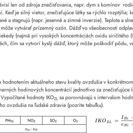
ávisí len od zdroja znečisťovania, napr. dym s komínov rod
Keď je silný vietor, znečisťujúce látky sa rýchlo rozptýlia; 
ané a stagnujú (napr. jesenné a zimné inverzie). Teplota a sln
a môže vytvárať prízemný ozón. Dážď vo všeobecnosti odplavuj
niekedy (najmä pri vysokých koncentráciách oxidu siričitého 
ách, čím sa vytvorí kyslý dážď, ktorý môže poškodiť pôdu, ve
e hodnotením aktuálneho stavu kvality ovzdušia v konkrétnom
rných hodinových koncentrácií jednotlivo za znečisťujúce l
Vypočítané hodnoty IKO
sa porovnávajú s intervalom hodn
ZL
o ovzdušia na ľudské zdravie (pozrite tabuľku).
PM
NO
SO
O
10
2
2
3
c
- c
Lo
Hi