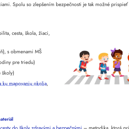
úciami. Spolu so zlepšením bezpečnosti je tak možné prispieť 
ita, cesta, škola, žiaci,
peň), s obmenami MŠ
diny pre triedu)
e školy)
a ku mapovaniu okolia
,
ateriál
cesty do školy zdravými a bezpečnými
– metodika, ktorá pr