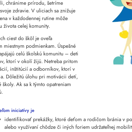
li, chránime prírodu, šetríme
oje zdravie. V uliciach sa znižuje
mena v každodennej rutine môže
tu života celej komunity.
h ciest do škôl je oveľa
tnym miestnym podmienkam. Úspešné
apájajú celú školskú komunitu – deti
ov, ktorí v okolí žijú. Netreba pritom
í, inštitúcií a odborníkov, ktorí v
a. Dôležitú úlohu pri motivácii detí,
 školy. Ak sa k týmto opatreniam
ú.
eľom iniciatívy je
identifikovať prekážky, ktoré deťom a rodičom bránia v po
alebo využívaní chôdze či iných foriem udržateľnej mobili