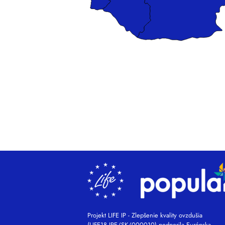
Projekt LIFE IP - Zlepšenie kvality ovzdušia
(LIFE18 IPE/SK/000010) podporila Európska