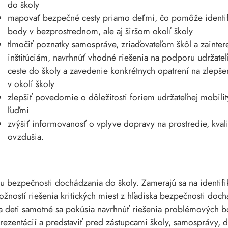
do školy
mapovať bezpečné cesty priamo deťmi, čo pomôže identi
body v bezprostrednom, ale aj širšom okolí školy
tlmočiť poznatky samospráve, zriaďovateľom škôl a zainte
inštitúciám, navrhnúť vhodné riešenia na podporu udržateľn
ceste do školy a zavedenie konkrétnych opatrení na zlepšen
v okolí školy
zlepšiť povedomie o dôležitosti foriem udržateľnej mobil
ľuďmi
zvýšiť informovanosť o vplyve dopravy na prostredie, kvali
ovzdušia.
du bezpečnosti dochádzania do školy. Zamerajú sa na identif
ností riešenia kritických miest z hľadiska bezpečnosti doch
a deti samotné sa pokúsia navrhnúť riešenia problémových 
ezentácií a predstaviť pred zástupcami školy, samosprávy, d