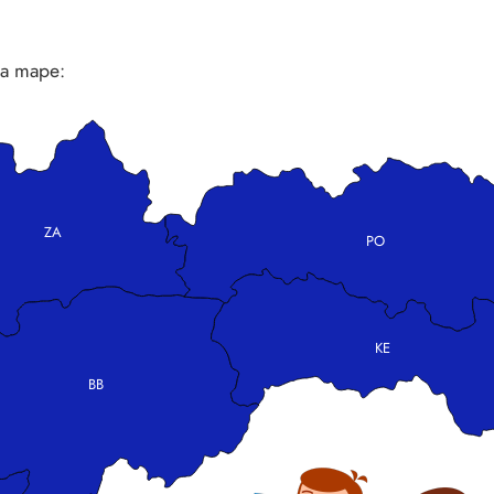
 na mape:
ZA
PO
KE
BB