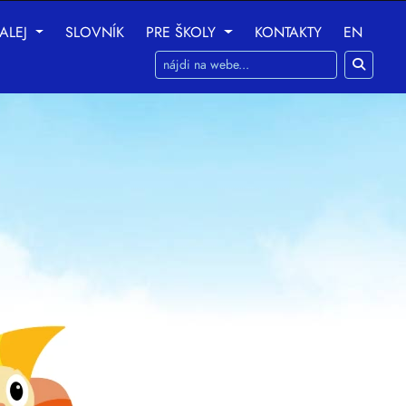
ALEJ
SLOVNÍK
PRE ŠKOLY
KONTAKTY
EN
ania na nasledujúce účely:
na umožnenie základnej
 prispôsobenie marketingových interakcií
,
na