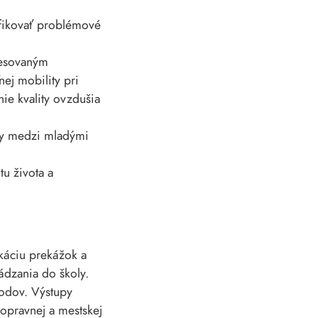
fikovať problémové
resovaným
ej mobility pri
ie kvality ovzdušia
ity medzi mladými
tu života a
ikáciu prekážok a
ádzania do školy.
bodov. Výstupy
opravnej a mestskej