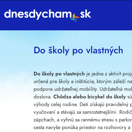
Používame cookies
Táto webová lokalita používa súbory cookie a iné te
funkčnosti webovej stránky
,
pre lepší zážitok na we
Do školy po vlastných
zobrazovanie reklám ktoré sú pre vás relevantnejšie
.
Súhlasím
Odmietam
Zmeniť moje nastavenia
Do školy po vlastných
je jedna z aktivít pro
určená pre školy a inštitúcie, ktorým záleží
podpore udržateľnej mobility. Udržateľná mo
doslova.
Chôdza alebo bicykel do školy
sú
výhody celej rodine. Deti získajú pravidelný 
vyučovaní a stávajú sa samostatnejšími. Rodičia
zápchach, a vyhnú sa rannému stresu s park
cesta navyše ponúka priestor na rozhovory 