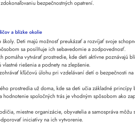
u zdokonaľovaniu bezpečnostných opatrení.
dičov a blízke okolie
o školy. Deti majú možnosť preukázať a rozvíjať svoje schopno
pôsobom sa posilňuje ich sebavedomie a zodpovednosť.
h pomáha vytvárať prostredie, kde deti aktívne poznávajú blí
vlastné riešenia a podnety na zlepšenie.
 zohrávať kľúčovú úlohu pri vzdelávaní detí o bezpečnosti n
ného prostredia už doma, kde sa deti učia základné princípy
 a hodnotenie spoločných trás je vhodným spôsobom ako zapo
odičia, miestne organizácie, obyvatelia a samospráva môžu 
dporovať iniciatívy na ich vytvorenie.