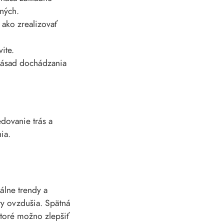
tných.
ako zrealizovať
ite.
 zásad dochádzania
dovanie trás a
ia.
álne trendy a
ty ovzdušia. Spätná
ktoré možno zlepšiť