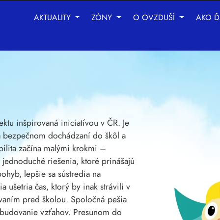
AKTUALITY
ZÓNY
O OVZDUŠÍ
AKO Ď
chnológie sledovania na zlepšenie vášho zážitku z prehliad
be
,
na meranie vášho záujmu o naše produkty a služby a na
jektu inšpirovaná iniciatívou v ČR. Je
 na bezpečnom dochádzaní do škôl a
bilita začína malými krokmi –
 jednoduché riešenia, ktoré prinášajú
pohyb, lepšie sa sústredia na
 ušetria čas, ktorý by inak strávili v
ovaním pred školou. Spoločná pešia
a budovanie vzťahov. Presunom do