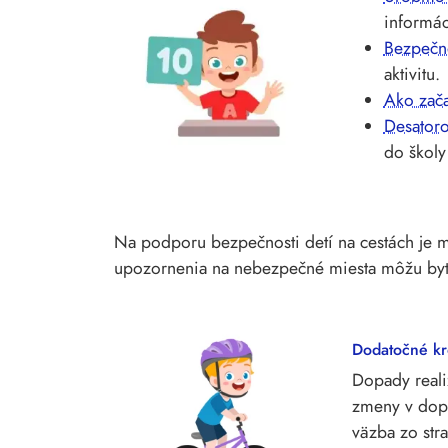
informác
Bezpečné
aktivitu.
Ako zač
Desatoro
do školy
Na podporu bezpečnosti detí na cestách je mo
upozornenia na nebezpečné miesta môžu byť
Dodatočné kr
Dopady reali
zmeny v dopr
väzba zo stra