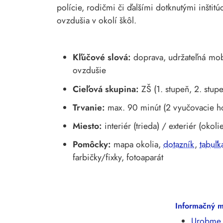
polície, rodičmi či ďalšími dotknutými inštit
ovzdušia v okolí škôl.
Kľúčové slová:
doprava, udržateľná mobil
ovzdušie
Cieľová skupina:
ZŠ (1. stupeň, 2. stu
Trvanie:
max. 90 minút (2 vyučovacie ho
Miesto:
interiér (trieda) / exteriér (okoli
Pomôcky:
mapa okolia,
dotazník
,
tabuľk
farbičky/fixky, fotoaparát
Informačný m
Urobme 