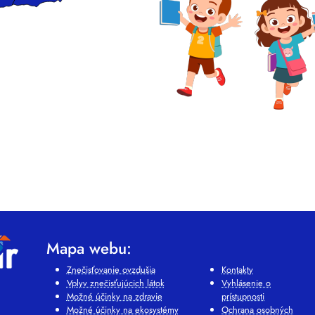
Mapa webu:
Znečisťovanie ovzdušia
Kontakty
Vplyv znečisťujúcich látok
Vyhlásenie o
Možné účinky na zdravie
prístupnosti
Možné účinky na ekosystémy
Ochrana osobných