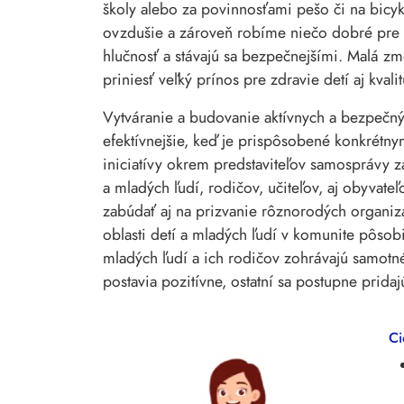
školy alebo za povinnosťami pešo či na bicyk
ovzdušie a zároveň robíme niečo dobré pre sv
hlučnosť a stávajú sa bezpečnejšími. Malá z
priniesť veľký prínos pre zdravie detí aj kvali
Vytváranie a budovanie aktívnych a bezpečnýc
efektívnejšie, keď je prispôsobené konkré
iniciatívy okrem predstaviteľov samosprávy z
a mladých ľudí, rodičov, učiteľov, aj obyvateľ
zabúdať aj na prizvanie rôznorodých organizáci
oblasti detí a mladých ľudí v komunite pôsobi
mladých ľudí a ich rodičov zohrávajú samotné
postavia pozitívne, ostatní sa postupne pridaj
Ci