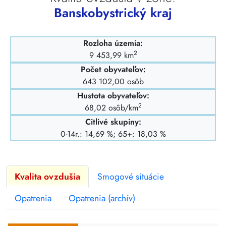
Banskobystrický kraj
Rozloha územia:
2
9 453,99 km
Počet obyvateľov:
643 102,00 osôb
Hustota obyvateľov:
2
68,02 osôb/km
Citlivé skupiny:
0-14r.: 14,69 %; 65+: 18,03 %
Kvalita ovzdušia
Smogové situácie
Opatrenia
Opatrenia (archív)