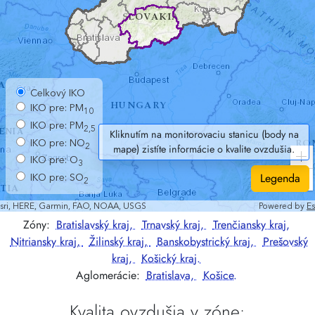
Kliknutím na monitorovaciu stanicu (body na
mape) zistíte informácie o kvalite ovzdušia.
Legenda
Zóny:
Bratislavský kraj,
Trnavský kraj,
Trenčiansky kraj,
Nitriansky kraj,
Žilinský kraj,
Banskobystrický kraj,
Prešovský
kraj,
Košický kraj.
Aglomerácie:
Bratislava,
Košice.
Kvalita ovzdušia v zóne: