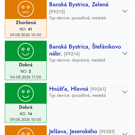
Banská Bystrica, Zelená
[99215]
Typ stanice: pozaďová, mestská
Zhoršená
IKO:
41
09.08.2026
10:00
Banská Bystrica, Štefánikovo
nábr.
[99214]
Typ stanice: dopravná, mestská
Dobrá
IKO:
2
04.08.2026
11:00
Hnúšťa, Hlavná
[99261]
Typ stanice: pozaďová, mestská
Dobrá
IKO:
14
09.08.2026
10:00
Jelšava, Jesenského
[99281]