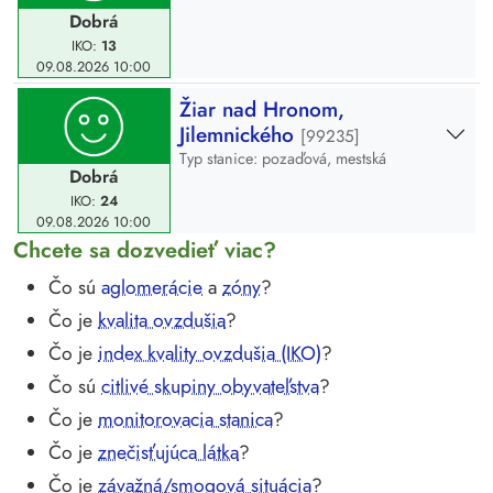
Dobrá
IKO:
13
09.08.2026
10:00
Žiar nad Hronom,
Jilemnického
[99235]
Typ stanice: pozaďová, mestská
Dobrá
IKO:
24
09.08.2026
10:00
Chcete sa dozvedieť viac?
Čo sú
aglomerácie
a
zóny
?
Čo je
kvalita ovzdušia
?
Čo je
index kvality ovzdušia (IKO)
?
Čo sú
citlivé skupiny obyvateľstva
?
Čo je
monitorovacia stanica
?
Čo je
znečisťujúca látka
?
Čo je
závažná/smogová situácia
?