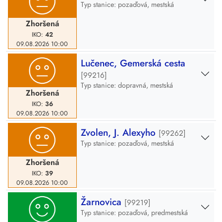
Typ stanice: pozaďová, mestská
Zhoršená
IKO:
42
09.08.2026
10:00
Lučenec, Gemerská cesta
[99216]
Typ stanice: dopravná, mestská
Zhoršená
IKO:
36
09.08.2026
10:00
Zvolen, J. Alexyho
[99262]
Typ stanice: pozaďová, mestská
Zhoršená
IKO:
39
09.08.2026
10:00
Žarnovica
[99219]
Typ stanice: pozaďová, predmestská