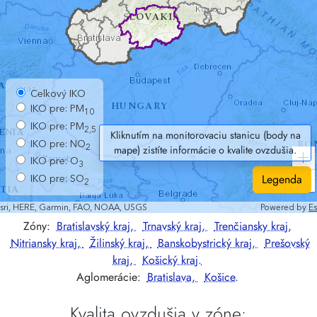
Kliknutím na monitorovaciu stanicu (body na
mape) zistíte informácie o kvalite ovzdušia.
Legenda
Zóny:
Bratislavský kraj,
Trnavský kraj,
Trenčiansky kraj,
Nitriansky kraj,
Žilinský kraj,
Banskobystrický kraj,
Prešovský
kraj,
Košický kraj.
Aglomerácie:
Bratislava,
Košice.
Kvalita ovzdušia v zóne: