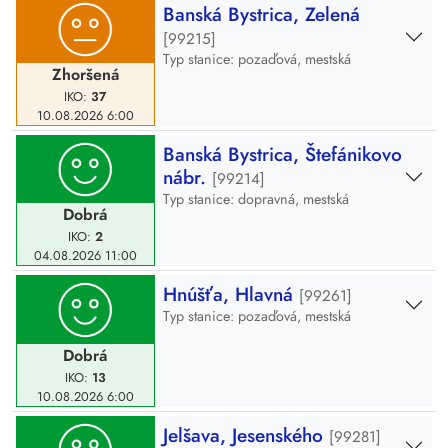
Banská Bystrica, Zelená
[99215]
Typ stanice: pozaďová, mestská
Zhoršená
IKO:
37
10.08.2026
6:00
Banská Bystrica, Štefánikovo
nábr.
[99214]
Typ stanice: dopravná, mestská
Dobrá
IKO:
2
04.08.2026
11:00
Hnúšťa, Hlavná
[99261]
Typ stanice: pozaďová, mestská
Dobrá
IKO:
13
10.08.2026
6:00
Jelšava, Jesenského
[99281]