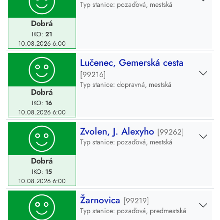
Typ stanice: pozaďová, mestská
Dobrá
IKO:
21
10.08.2026
6:00
Lučenec, Gemerská cesta
[99216]
Typ stanice: dopravná, mestská
Dobrá
IKO:
16
10.08.2026
6:00
Zvolen, J. Alexyho
[99262]
Typ stanice: pozaďová, mestská
Dobrá
IKO:
15
10.08.2026
6:00
Žarnovica
[99219]
Typ stanice: pozaďová, predmestská