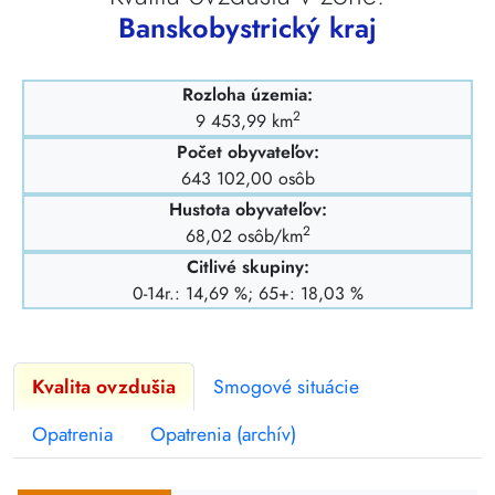
Banskobystrický kraj
Rozloha územia:
2
9 453,99 km
Počet obyvateľov:
643 102,00 osôb
Hustota obyvateľov:
2
68,02 osôb/km
Citlivé skupiny:
0-14r.: 14,69 %; 65+: 18,03 %
Kvalita ovzdušia
Smogové situácie
Opatrenia
Opatrenia (archív)