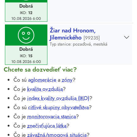
Dobrá
IKO:
12
10.08.2026
6:00
Žiar nad Hronom,
Jilemnického
[99235]
Typ stanice: pozaďová, mestská
Dobrá
IKO:
15
10.08.2026
6:00
Chcete sa dozvedieť viac?
Čo sú
aglomerácie
a
zóny
?
Čo je
kvalita ovzdušia
?
Čo je
index kvality ovzdušia (IKO)
?
Čo sú
citlivé skupiny obyvateľstva
?
Čo je
monitorovacia stanica
?
Čo je
znečisťujúca látka
?
Čo je
závažná/smogová situácia
?