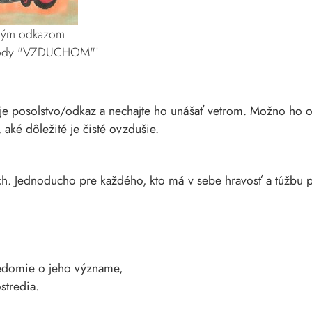
čným odkazom
prírody "VZDUCHOM"!
voje posolstvo/odkaz a nechajte ho unášať vetrom. Možno ho 
aké dôležité je čisté ovzdušie.
ších. Jednoducho pre každého, kto má v sebe hravosť a túžbu 
vedomie o jeho význame,
stredia.