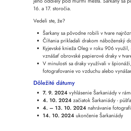
jeho oddiely pod múrmi mesta. Šarkany sa pos
16. a 17. storočia.
Vedeli ste, že?
Šarkany sa pôvodne robili v tvare najrôzn
Číňania prikladali drakom náboženský d
Kyjevské knieža Oleg v roku 906 využil, 
vznášať obrovské papierové draky v tvare
V minulosti sa draky využívali v špionáži
fotografovanie vo vzduchu alebo vynášan
Dôležité dátumy
7. 9. 2024
vyhlásenie Šarkaniády v rám
4. 10. 2024
začiatok Šarkaniády - púšť
4. – 13. 10. 2024
nahrávanie fotograf
14. 10. 2024
ukončenie Šarkaniády