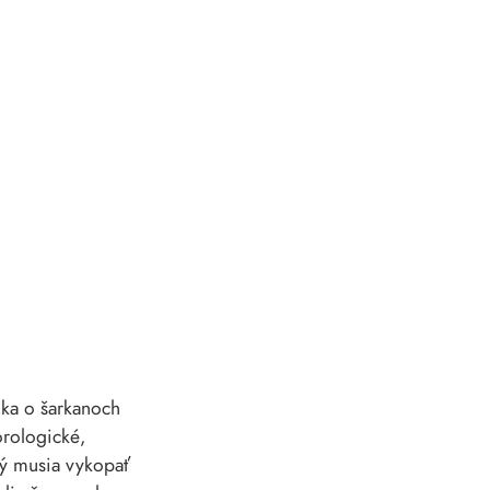
ka o šarkanoch
orologické,
aký musia vykopať