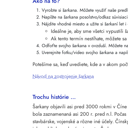
Ako na to?
Vyrobte si šarkana. Môžete využiť naše predlo
Napíšte na šarkana posolstvo/odkaz súvisiaci
Nájdite vhodné miesto a užite si šarkaní let i
Ideálne je, aby sme všetci vypustili
Ak tento termín nestíhate, môžete sa
Odfoťte svojho šarkana v ovzduší. Môžete nah
Uverejnite fotku/video svojho šarkana a napí
Potešíme sa, keď uvediete, kde a v akom počte
Návod na zostrojenie šarkana
Trochu histórie ...
Šarkany objavili asi pred 3000 rokmi v Čín
bola zaznamenaná asi 200 r. pred n.l. Počas 
stavbárske, vojenské a rôzne iné účely. Čínsk