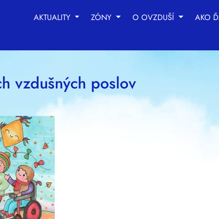
AKTUALITY
ZÓNY
O OVZDUŠÍ
AKO Ď
chnológie sledovania na zlepšenie vášho zážitku z prehliad
be
,
na meranie vášho záujmu o naše produkty a služby a na
ch vzdušných poslov