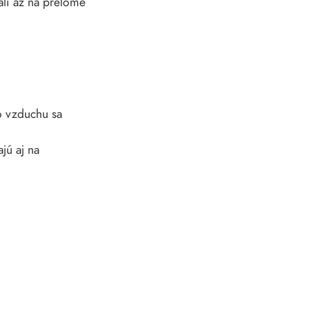
ali až na prelome
o vzduchu sa
jú aj na