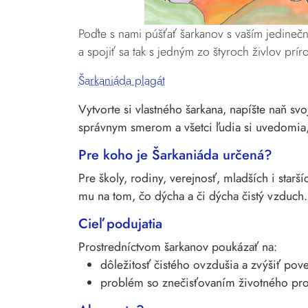
Poďte s nami púšťať šarkanov s vaším jedine
a spojiť sa tak s jedným zo štyroch živlov 
Šarkaniáda plagát
Vytvorte si vlastného šarkana, napíšte naň s
správnym smerom a všetci ľudia si uvedomia, 
Pre koho je Šarkaniáda určená?
Pre školy, rodiny, verejnosť, mladších i star
mu na tom, čo dýcha a či dýcha čistý vzduch.
Cieľ podujatia
Prostredníctvom šarkanov poukázať na:
dôležitosť čistého ovzdušia a zvýšiť po
problém so znečisťovaním životného pro