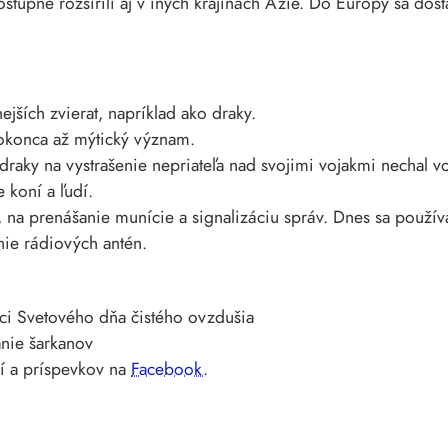
tupne rozšírili aj v iných krajinách Ázie. Do Európy sa dost
ejších zvierat, napríklad ako draky.
okonca až mýtický význam.
draky na vystrašenie nepriateľa nad svojimi vojakmi nechal v
 koní a ľudí.
, na prenášanie munície a signalizáciu správ. Dnes sa používa
ie rádiových antén.
ci Svetového dňa čistého ovzdušia
anie šarkanov
ií a príspevkov na
Facebook.