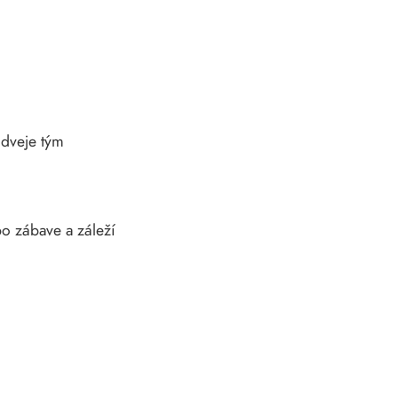
odveje tým
po zábave a záleží