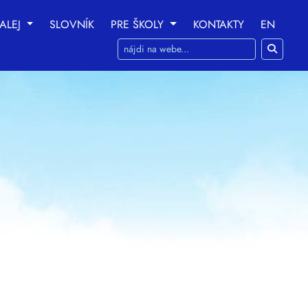
ALEJ
SLOVNÍK
PRE ŠKOLY
KONTAKTY
EN
ania na nasledujúce účely:
na umožnenie základnej
 prispôsobenie marketingových interakcií
,
na