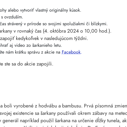
hy alebo vytvoriť vlastný originálny kúsok.
 s ovzduším.
 čas strávený v prírode so svojimi spolužiakmi či blízkymi.
 šarkany v rovnaký čas (4. októbra 2024 o 10,00 hod.).
 zapojiť kedykoľvek v nasledujúcom týždni.
rať aj video zo šarkanieho letu.
šte nám krátku správu z akcie na
Facebook.
 ste sa do akcie zapojili.
e a boli vyrobené z hodvábu a bambusu. Prvá písomná zmien
svojej existencie sa šarkany používali okrem zábavy na mete
y generál napríklad použil šarkana na určenie dĺžky tunela, 