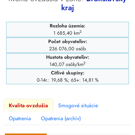
kraj
Rozloha územia:
2
1 685,40 km
Počet obyvateľov:
236 076,00 osôb
Hustota obyvateľov:
2
140,07 osôb/km
Citlivé skupiny:
0-14r.: 19,68 %; 65+: 14,81 %
Kvalita ovzdušia
Smogové situácie
Opatrenia
Opatrenia (archív)