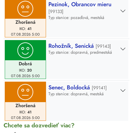
Pezinok, Obrancov mieru
[99133]
Typ stanice: pozaďová, mestská
Zhoršená
IKO:
41
07.08.2026
5:00
Rohožník, Senická
[99143]
Typ stanice: dopravná, predmestská
Dobrá
IKO:
20
07.08.2026
5:00
Senec, Boldocká
[99141]
Typ stanice: dopravná, mestská
Zhoršená
IKO:
41
07.08.2026
5:00
Chcete sa dozvedieť viac?