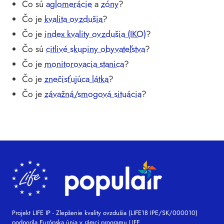
Čo sú
aglomerácie
a
zóny
?
Čo je
kvalita ovzdušia
?
Čo je
index kvality ovzdušia (IKO)
?
Čo sú
citlivé skupiny obyvateľstva
?
Čo je
monitorovacia stanica
?
Čo je
znečisťujúca látka
?
Čo je
závažná/smogová situácia
?
Projekt LIFE IP - Zlepšenie kvality ovzdušia (LIFE18 IPE/SK/000010)
podporila Európska únia v rámci programu LIFE.