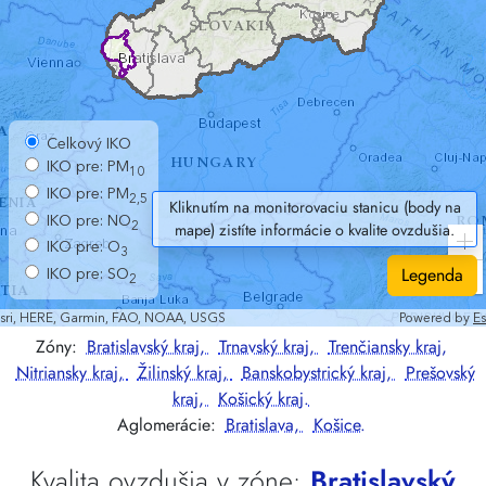
Kliknutím na monitorovaciu stanicu (body na
mape) zistíte informácie o kvalite ovzdušia.
Legenda
Zóny:
Bratislavský kraj,
Trnavský kraj,
Trenčiansky kraj,
Nitriansky kraj,
Žilinský kraj,
Banskobystrický kraj,
Prešovský
kraj,
Košický kraj.
Aglomerácie:
Bratislava,
Košice.
Kvalita ovzdušia v zóne:
Bratislavský