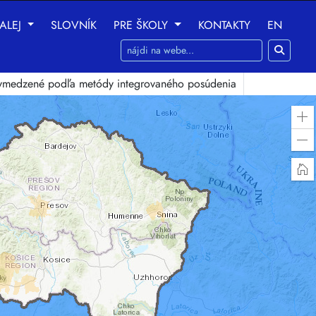
ALEJ
SLOVNÍK
PRE ŠKOLY
KONTAKTY
EN
ania na nasledujúce účely:
na umožnenie základnej
 vymedzené podľa metódy integrovaného posúdenia
 prispôsobenie marketingových interakcií
,
na