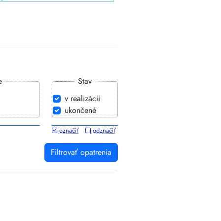
e
Stav
v realizácii
ukončené
označiť
odznačiť
Filtrovať opatrenia