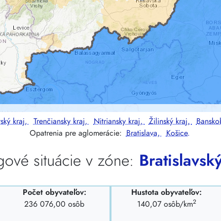
ský kraj,
Trenčiansky kraj,
Nitriansky kraj,
Žilinský kraj,
Banskob
Opatrenia pre aglomerácie:
Bratislava,
Košice.
ové situácie v zóne:
Bratislavský
Počet obyvateľov:
Hustota obyvateľov:
2
236 076,00 osôb
140,07 osôb/km