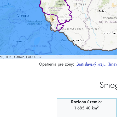
Opatrenia pre zóny:
Bratislavský kraj,
Trnav
Smog
Rozloha územia:
2
1 685,40 km