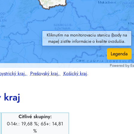
Kliknutím na monitorovaciu stanicu (body na
mape) zistíte informácie o kvalite ovzdušia.
Legenda
ystrický kraj,
Prešovský kraj,
Košický kraj.
 kraj
Citlivé skupiny:
0-14r.: 19,68 %; 65+: 14,81
%