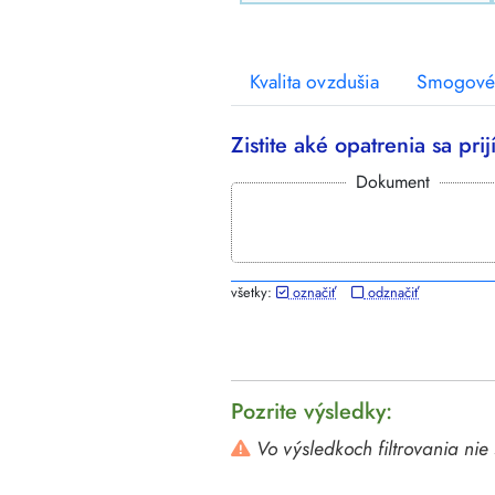
Kvalita ovzdušia
Smogové 
Zistite aké opatrenia sa pr
Dokument
všetky:
označiť
odznačiť
Pozrite výsledky:
Vo výsledkoch filtrovania ni