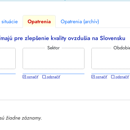
situácie
Opatrenia
Opatrenia (archív)
ijímajú pre zlepšenie kvality ovzdušia na Slovensku
Sektor
Obdobi
označiť
odznačiť
označiť
odznačiť
e sú žiadne záznamy.