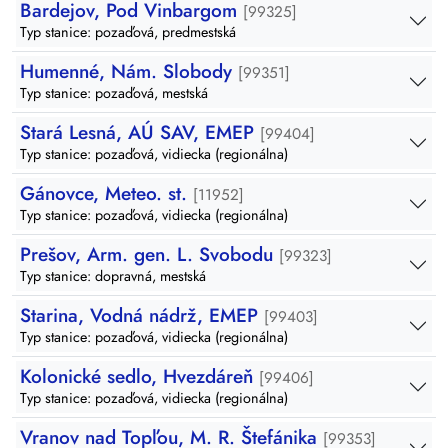
Bardejov, Pod Vinbargom
[99325]
Typ stanice: pozaďová, predmestská
Humenné, Nám. Slobody
[99351]
Typ stanice: pozaďová, mestská
Stará Lesná, AÚ SAV, EMEP
[99404]
Typ stanice: pozaďová, vidiecka (regionálna)
Gánovce, Meteo. st.
[11952]
Typ stanice: pozaďová, vidiecka (regionálna)
Prešov, Arm. gen. L. Svobodu
[99323]
Typ stanice: dopravná, mestská
Starina, Vodná nádrž, EMEP
[99403]
Typ stanice: pozaďová, vidiecka (regionálna)
Kolonické sedlo, Hvezdáreň
[99406]
Typ stanice: pozaďová, vidiecka (regionálna)
Vranov nad Topľou, M. R. Štefánika
[99353]