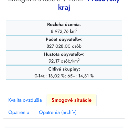
kraj
Rozloha územia:
2
8 972,76 km
Počet obyvateľov:
827 028,00 osôb
Hustota obyvateľov:
2
92,17 osôb/km
Citlivé skupiny:
0-14r.: 18,02 %; 65+: 14,81 %
Kvalita ovzdušia
Smogové situácie
Opatrenia
Opatrenia (archív)