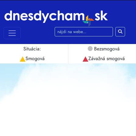
Používame cookies
Táto webová lokalita používa súbory cookie a
iné technológie sledovania na zlepšenie vášho
Situácia:
Bezsmogová
zážitku z prehliadania na nasledujúce účely:
na umožnenie základnej funkčnosti webovej
Smogová
Závažná smogová
stránky
,
pre lepší zážitok na webe
,
na meranie
vášho záujmu o naše produkty a služby a na
prispôsobenie marketingových interakcií
,
na
zobrazovanie reklám ktoré sú pre vás
relevantnejšie
.
Súhlasím
Odmietam
Zmeniť moje nastavenia