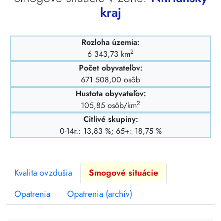
kraj
Rozloha územia:
2
6 343,73 km
Počet obyvateľov:
671 508,00 osôb
Hustota obyvateľov:
2
105,85 osôb/km
Citlivé skupiny:
0-14r.: 13,83 %; 65+: 18,75 %
Kvalita ovzdušia
Smogové situácie
Opatrenia
Opatrenia (archív)