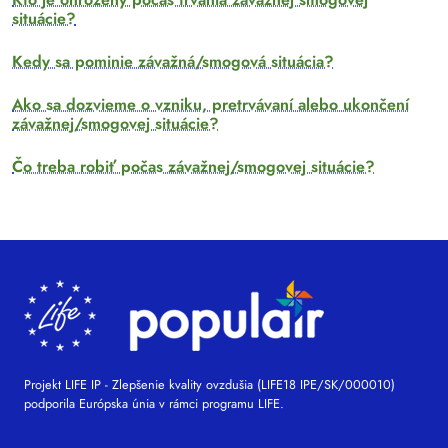
situácie?
Kedy sa pominie závažná/smogová situácia?
Ako sa dozvieme o vzniku, pretrvávaní alebo ukončení
závažnej/smogovej situácie?
Čo treba robiť počas závažnej/smogovej situácie?
Projekt LIFE IP - Zlepšenie kvality ovzdušia (LIFE18 IPE/SK/000010)
podporila Európska únia v rámci programu LIFE.