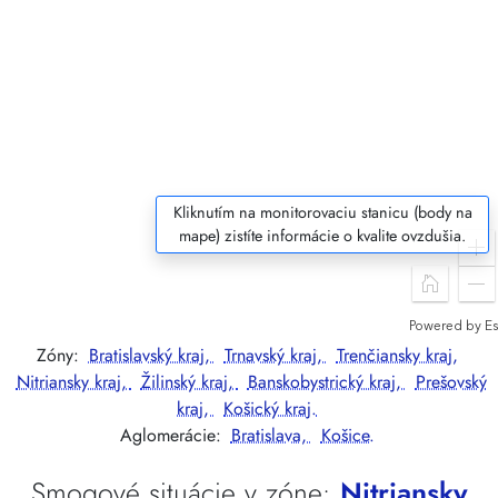
Kliknutím na monitorovaciu stanicu (body na
mape) zistíte informácie o kvalite ovzdušia.
Zóny:
Bratislavský kraj,
Trnavský kraj,
Trenčiansky kraj,
Nitriansky kraj,
Žilinský kraj,
Banskobystrický kraj,
Prešovský
kraj,
Košický kraj.
Aglomerácie:
Bratislava,
Košice.
Smogové situácie v zóne:
Nitriansky