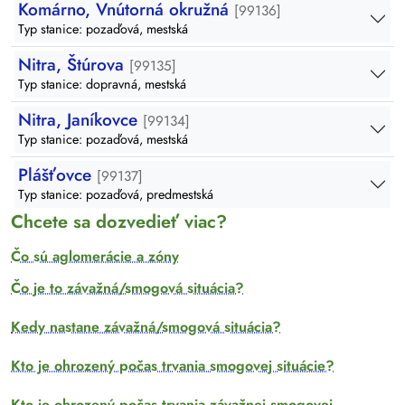
Komárno, Vnútorná okružná
[99136]
Typ stanice: pozaďová, mestská
Nitra, Štúrova
[99135]
Typ stanice: dopravná, mestská
Nitra, Janíkovce
[99134]
Typ stanice: pozaďová, mestská
Plášťovce
[99137]
Typ stanice: pozaďová, predmestská
Chcete sa dozvedieť viac?
Čo sú aglomerácie a zóny
Čo je to závažná/smogová situácia?
Kedy nastane závažná/smogová situácia?
Kto je ohrozený počas trvania smogovej situácie?
Kto je ohrozený počas trvania závažnej smogovej