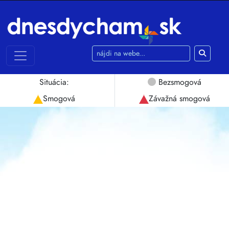
Používame cookies
Táto webová lokalita používa súbory cookie a
iné technológie sledovania na zlepšenie vášho
Situácia:
Bezsmogová
zážitku z prehliadania na nasledujúce účely:
na umožnenie základnej funkčnosti webovej
Smogová
Závažná smogová
stránky
,
pre lepší zážitok na webe
,
na meranie
vášho záujmu o naše produkty a služby a na
prispôsobenie marketingových interakcií
,
na
zobrazovanie reklám ktoré sú pre vás
relevantnejšie
.
Súhlasím
Odmietam
Zmeniť moje nastavenia