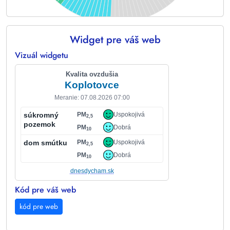
Widget pre váš web
End of interactive chart.
Vizuál widgetu
Kvalita ovzdušia
Koplotovce
Meranie: 07.08.2026 07:00
súkromný
PM
Uspokojivá
2,5
pozemok
PM
Dobrá
10
dom smútku
PM
Uspokojivá
2,5
PM
Dobrá
10
dnesdycham.sk
Kód pre váš web
kód pre web