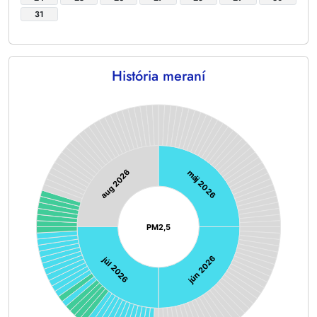
31
História meraní
Chart
Chart with 128 data points.
aug 2026
máj 2026
PM2,5
jún 2026
júl 2026