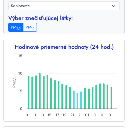
Výber znečisťujúcej látky:
PM
PM
2,5
10
Hodinové priemerné hodnoty (24 hod.)
Chart
15
Bar chart with 24 bars.
The chart has 1 X axis displaying categories.
10
The chart has 1 Y axis displaying PM2,5. Data ranges from 4.
PM2,5
5
0
0…
11…
13…
15…
17…
19…
21…
2…
01…
0…
0…
0…
End of interactive chart.