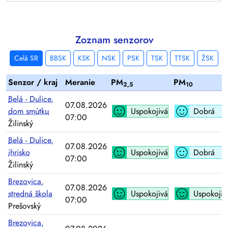
Zoznam senzorov
Celá SR
BBSK
KSK
NSK
PSK
TSK
TTSK
ŽSK
Senzor / kraj
Meranie
PM
PM
2,5
10
Belá - Dulice,
07.08.2026
dom smútku
Uspokojivá
Dobrá
07:00
Žilinský
Belá - Dulice,
07.08.2026
ihrisko
Uspokojivá
Dobrá
07:00
Žilinský
Brezovica,
07.08.2026
stredná škola
Uspokojivá
Uspokojiv
07:00
Prešovský
Brezovica,