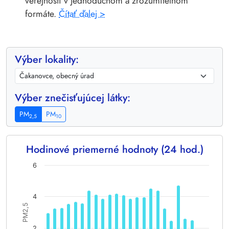
verejnosti v jednoduchom a zrozumiteľnom
formáte.
Čítať ďalej >
Výber lokality:
Výber znečisťujúcej látky:
PM
PM
2,5
10
Hodinové priemerné hodnoty (24 hod.)
Chart
6
Bar chart with 24 bars.
The chart has 1 X axis displaying categories.
4
The chart has 1 Y axis displaying PM2,5. Data ranges from 1.3
PM2,5
2