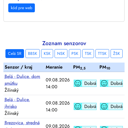
kód pre web
Zoznam senzorov
Celá SR
BBSK
KSK
NSK
PSK
TSK
TTSK
ŽSK
Senzor / kraj
Meranie
PM
PM
2,5
10
Belá - Dulice, dom
09.08.2026
smútku
Dobrá
Dobrá
14:00
Žilinský
Belá - Dulice,
09.08.2026
ihrisko
Dobrá
Dobrá
14:00
Žilinský
Brezovica, stredná
09.08.2026