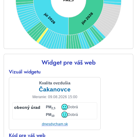
PM2,5
jún 2026
júl 2026
Widget pre váš web
End of interactive chart.
Vizuál widgetu
Kvalita ovzdušia
Čakanovce
Meranie: 09.08.2026 15:00
obecný úrad
PM
Dobrá
2,5
PM
Dobrá
10
dnesdycham.sk
Kód pre váš web