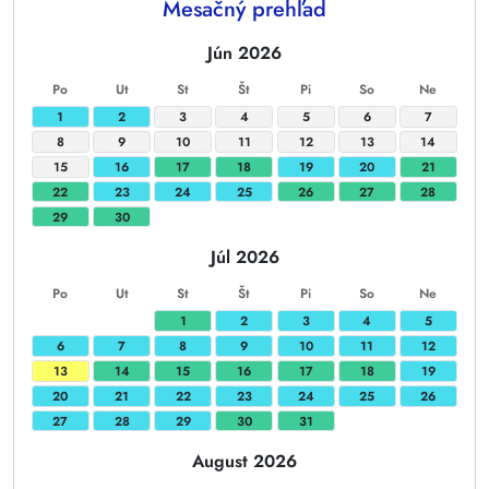
Mesačný prehľad
Jún 2026
Po
Ut
St
Št
Pi
So
Ne
1
2
3
4
5
6
7
8
9
10
11
12
13
14
15
16
17
18
19
20
21
22
23
24
25
26
27
28
29
30
Júl 2026
Po
Ut
St
Št
Pi
So
Ne
1
2
3
4
5
6
7
8
9
10
11
12
13
14
15
16
17
18
19
20
21
22
23
24
25
26
27
28
29
30
31
August 2026