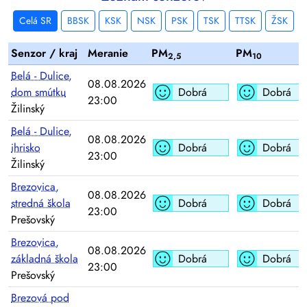
Celá SR
BBSK
KSK
NSK
PSK
TSK
TTSK
ŽSK
Senzor / kraj
Meranie
PM
PM
2,5
10
Belá - Dulice,
08.08.2026
dom smútku
Dobrá
Dobrá
23:00
Žilinský
Belá - Dulice,
08.08.2026
ihrisko
Dobrá
Dobrá
23:00
Žilinský
Brezovica,
08.08.2026
stredná škola
Dobrá
Dobrá
23:00
Prešovský
Brezovica,
08.08.2026
základná škola
Dobrá
Dobrá
23:00
Prešovský
Brezová pod