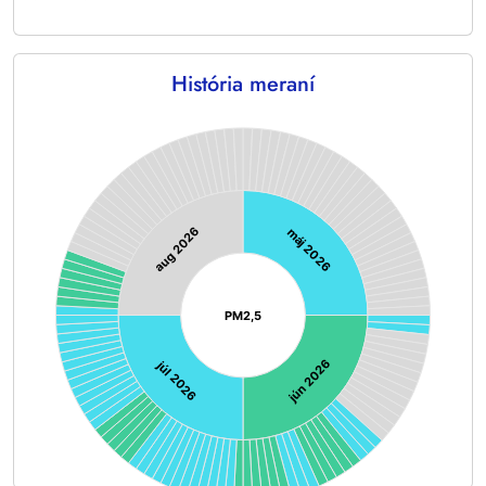
História meraní
Chart
Chart with 128 data points.
aug 2026
máj 2026
PM2,5
jún 2026
júl 2026