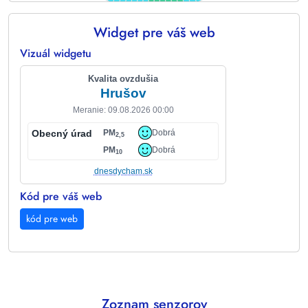
Widget pre váš web
End of interactive chart.
Vizuál widgetu
Kvalita ovzdušia
Hrušov
Meranie: 09.08.2026 00:00
Obecný úrad
PM
Dobrá
2,5
PM
Dobrá
10
dnesdycham.sk
Kód pre váš web
kód pre web
Zoznam senzorov