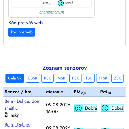
PM
Dobrá
10
dnesdycham.sk
Kód pre váš web
kód pre web
Zoznam senzorov
Celá SR
BBSK
KSK
NSK
PSK
TSK
TTSK
ŽSK
Senzor / kraj
Meranie
PM
PM
2,5
10
Belá - Dulice, dom
09.08.2026
smútku
Dobrá
Dobrá
16:00
Žilinský
Belá - Dulice,
09.08.2026