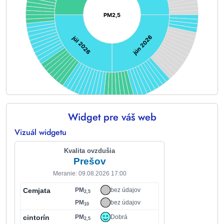
PM2,5
jún 2026
júl 2026
Widget pre váš web
End of interactive chart.
Vizuál widgetu
Kvalita ovzdušia
Prešov
Meranie: 09.08.2026 17:00
Cemjata
PM
bez údajov
2,5
PM
bez údajov
10
cintorín
PM
Dobrá
2,5