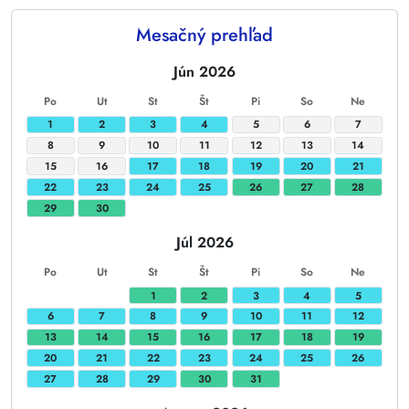
End of interactive chart.
Mesačný prehľad
Jún 2026
Po
Ut
St
Št
Pi
So
Ne
1
2
3
4
5
6
7
8
9
10
11
12
13
14
15
16
17
18
19
20
21
22
23
24
25
26
27
28
29
30
Júl 2026
Po
Ut
St
Št
Pi
So
Ne
1
2
3
4
5
6
7
8
9
10
11
12
13
14
15
16
17
18
19
20
21
22
23
24
25
26
27
28
29
30
31