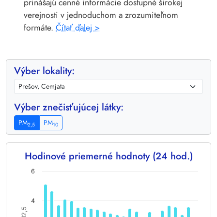
prinášajú cenné informácie dostupné širokej
verejnosti v jednoduchom a zrozumiteľnom
formáte.
Čítať ďalej >
Výber lokality:
Výber znečisťujúcej látky:
PM
PM
2,5
10
Hodinové priemerné hodnoty (24 hod.)
Chart
6
Bar chart with 24 bars.
The chart has 1 X axis displaying categories.
4
The chart has 1 Y axis displaying PM2,5. Data ranges from 2.6
PM2,5