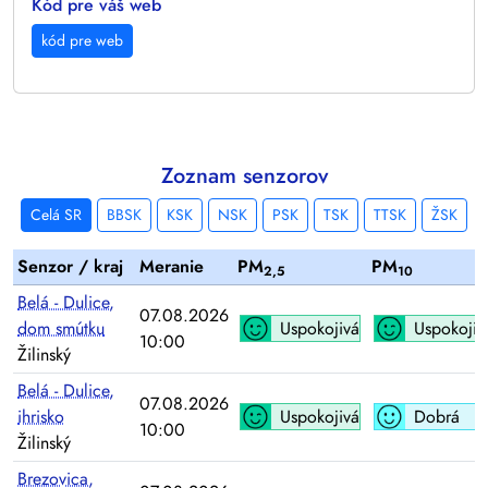
Kód pre váš web
kód pre web
Zoznam senzorov
Celá SR
BBSK
KSK
NSK
PSK
TSK
TTSK
ŽSK
Senzor / kraj
Meranie
PM
PM
2,5
10
Belá - Dulice,
07.08.2026
dom smútku
Uspokojivá
Uspokojiv
10:00
Žilinský
Belá - Dulice,
07.08.2026
ihrisko
Uspokojivá
Dobrá
10:00
Žilinský
Brezovica,