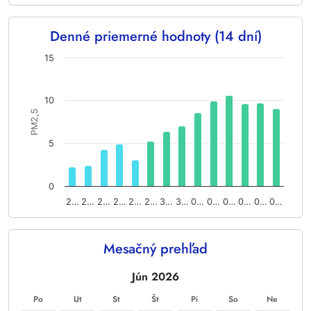
End of interactive chart.
Denné priemerné hodnoty (14 dní)
Chart
15
Bar chart with 14 bars.
The chart has 1 X axis displaying categories.
10
The chart has 1 Y axis displaying PM2,5. Data ranges from 2.
PM2,5
5
0
2…
2…
2…
2…
2…
2…
3…
3…
0…
0…
0…
0…
0…
0…
End of interactive chart.
Mesačný prehľad
Jún 2026
Po
Ut
St
Št
Pi
So
Ne