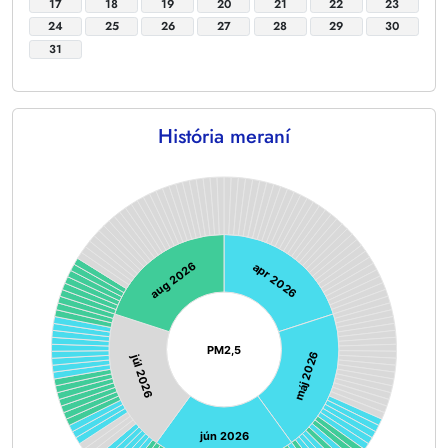
17
18
19
20
21
22
23
24
25
26
27
28
29
30
31
História meraní
Chart
Chart with 159 data points.
aug 2026
apr 2026
PM2,5
máj 2026
júl 2026
jún 2026