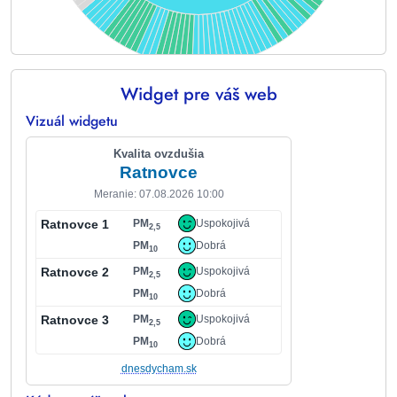
Widget pre váš web
End of interactive chart.
Vizuál widgetu
Kvalita ovzdušia
Ratnovce
Meranie: 07.08.2026 10:00
Ratnovce 1
PM
Uspokojivá
2,5
PM
Dobrá
10
Ratnovce 2
PM
Uspokojivá
2,5
PM
Dobrá
10
Ratnovce 3
PM
Uspokojivá
2,5
PM
Dobrá
10
dnesdycham.sk