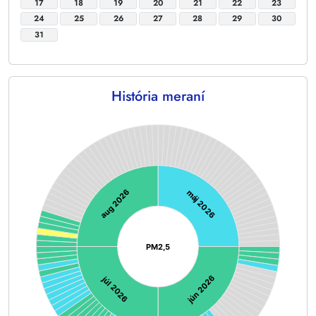
17
18
19
20
21
22
23
24
25
26
27
28
29
30
31
História meraní
Chart
Chart with 128 data points.
aug 2026
máj 2026
PM2,5
jún 2026
júl 2026