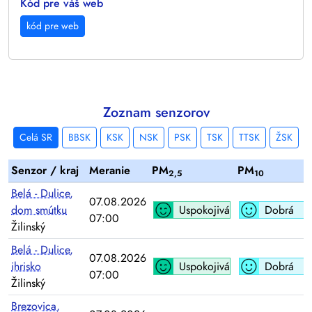
Kód pre váš web
kód pre web
Zoznam senzorov
Celá SR
BBSK
KSK
NSK
PSK
TSK
TTSK
ŽSK
Senzor / kraj
Meranie
PM
PM
2,5
10
Belá - Dulice,
07.08.2026
dom smútku
Uspokojivá
Dobrá
07:00
Žilinský
Belá - Dulice,
07.08.2026
ihrisko
Uspokojivá
Dobrá
07:00
Žilinský
Brezovica,