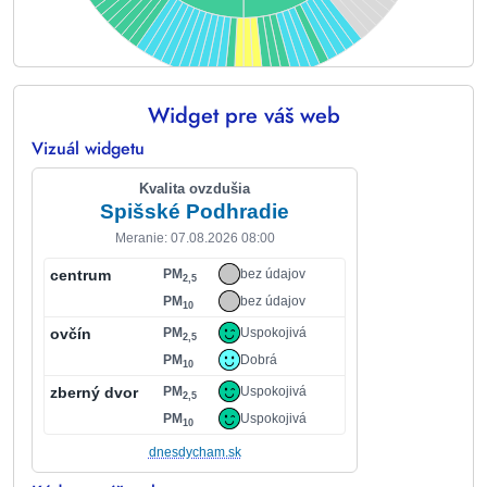
Widget pre váš web
End of interactive chart.
Vizuál widgetu
Kvalita ovzdušia
Spišské Podhradie
Meranie: 07.08.2026 08:00
centrum
PM
bez údajov
2,5
PM
bez údajov
10
ovčín
PM
Uspokojivá
2,5
PM
Dobrá
10
zberný dvor
PM
Uspokojivá
2,5
PM
Uspokojivá
10
dnesdycham.sk