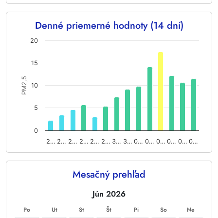
End of interactive chart.
Denné priemerné hodnoty (14 dní)
Chart
20
Bar chart with 14 bars.
15
The chart has 1 X axis displaying categories.
The chart has 1 Y axis displaying PM2,5. Data ranges from 2.1
PM2,5
10
5
0
2…
2…
2…
2…
2…
2…
3…
3…
0…
0…
0…
0…
0…
0…
End of interactive chart.
Mesačný prehľad
Jún 2026
Po
Ut
St
Št
Pi
So
Ne