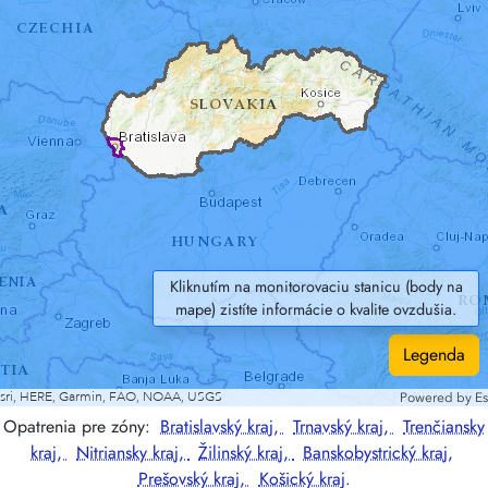
Kliknutím na monitorovaciu stanicu (body na
mape) zistíte informácie o kvalite ovzdušia.
Legenda
Opatrenia pre zóny:
Bratislavský kraj,
Trnavský kraj,
Trenčiansky
kraj,
Nitriansky kraj,
Žilinský kraj,
Banskobystrický kraj,
Prešovský kraj,
Košický kraj.