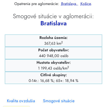
Opatrenia pre aglomerácie:
Bratislava,
Košice.
Smogové situácie v aglomerácii:
Bratislava
Rozloha územia:
2
367,63 km
Počet obyvateľov:
440 948,00 osôb
Hustota obyvateľov:
2
1 199,43 osôb/km
Citlivé skupiny:
0-14r.: 16,68 %; 65+: 18,94 %
Kvalita ovzdušia
Smogové situácie