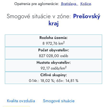
Opatrenia pre aglomerácie:
Bratislava,
Košice.
Smogové situácie v zóne:
Prešovský
kraj
Rozloha územia:
2
8 972,76 km
Počet obyvateľov:
827 028,00 osôb
Hustota obyvateľov:
2
92,17 osôb/km
Citlivé skupiny:
0-14r.: 18,02 %; 65+: 14,81 %
Kvalita ovzdušia
Smogové situácie