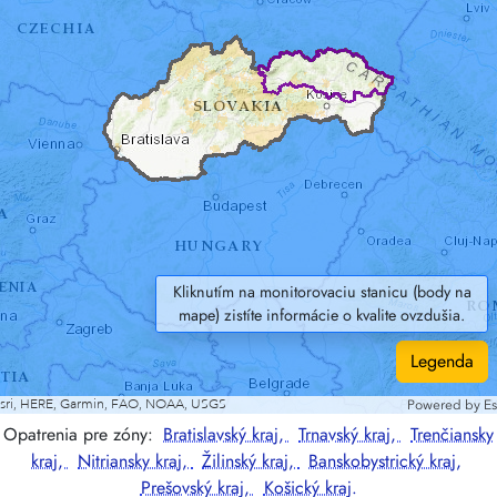
Kliknutím na monitorovaciu stanicu (body na
mape) zistíte informácie o kvalite ovzdušia.
Legenda
Opatrenia pre zóny:
Bratislavský kraj,
Trnavský kraj,
Trenčiansky
kraj,
Nitriansky kraj,
Žilinský kraj,
Banskobystrický kraj,
Prešovský kraj,
Košický kraj.